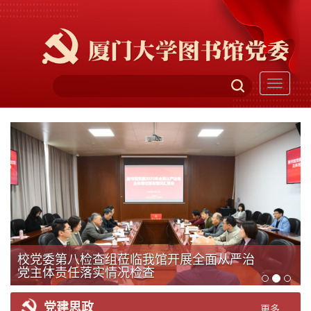
Toggle
navigati
校党委第八检查组莅临我馆开展全面从严治
党主体责任落实情况检查
党建思政
更多