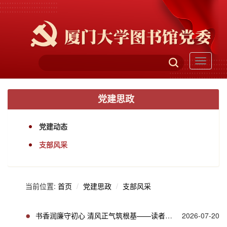
Toggle
navigati
党建思政
党建动态
支部风采
当前位置:
首页
党建思政
支部风采
书香润廉守初心 清风正气筑根基——读者服务党支部开展廉洁文化主题书展活动
2026-07-20