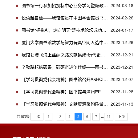
图书馆一行参加招投标中心业务学习暨廉政教育培训
2024-03-18
悦读越自信——我馆馆员在中图学会馆员书评中喜获佳绩
2024-02-26
图书馆“拥抱AI，走向明天”泛技术论坛成功举办
2024-01-17
厦门大学图书馆数学与智力玩具空间入选中国数学会首批科普教育基地
2023-12-26
我馆获赠《海上丝绸之路文献集成•历代史籍编》
2023-12-21
辛勤耕耘结硕果，砥砺奋进创佳绩——图书馆荣获福建省高校图工委多个奖项
2023-12-21
【学习贯彻党代会精神】图书馆召开A&HCI需求调研与共建交流会
2023-12-07
【学习贯彻党代会精神】图书馆与漳州市“卓湖书院”开展捐赠共建活动
2023-11-28
【学习贯彻党代会精神】文献资源采购质量提升与风险防范工作会召开
2023-11-13
...
...
共103条
上页
1
3
4
5
6
7
11
下页